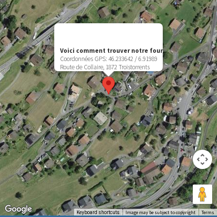
Voici comment trouver notre four
Coordonnées GPS: 46.233642 / 6.91989
Route de Collaire, 1872 Troistorrents
Image may be subject to copyright
Terms
Keyboard shortcuts